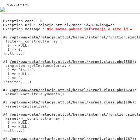
       Node v.v1.7.1.25
An exception was thrown :
Exception code : 0
Exception url : relacje.ntt.pl/?node_id=873&lang=en
Exception message : 
Nie mozna pobrac informacji o site_id = 
#0 
/opt/www-data/relacje.ntt.pl/kernel/internal/function.singl
 TSite->__construct(array (

  0 => NULL,

  1 => 0,

)null,...)
#1 
/opt/www-data/relacje.ntt.pl/kernel/kernel.class.php
(588)
:
 singleton::getInstance(array (

  0 => 'tsite',

  1 => NULL,

  2 => 0,

)'tsite',...)
#2 
/opt/www-data/relacje.ntt.pl/kernel/kernel.class.php
(674)
:
 kernel->GetSiteIdByDomain()
#3 
/opt/www-data/relacje.ntt.pl/kernel/kernel.class.php
(186)
:
 kernel->Initialize()
#4 
/opt/www-data/relacje.ntt.pl/kernel/internal/function.singl
 kernel->__construct(array (

  0 => NULL,

  1 => NULL,

)null,...)
#5 
/opt/www-data/relacje.ntt.pl/kernel/kernel.class.php
(787)
: