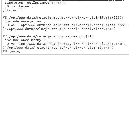
 singleton::getInstance(array (

  0 => 'kernel',

)'kernel')
#6 
/opt/www-data/relacje.ntt.pl/kernel/kernel.init.php
(110)
:
 include_once(array (

  0 => '/opt/www-data/relacje.ntt.pl/kernel/kernel.class.php',

)'/opt/www-data/relacje.ntt.pl/kernel/kernel.class.php')
#7 
/opt/www-data/relacje.ntt.pl/index.php
(5)
:
 include_once(array (

  0 => '/opt/www-data/relacje.ntt.pl/kernel/kernel.init.php',

)'/opt/www-data/relacje.ntt.pl/kernel/kernel.init.php')
#8 {main}