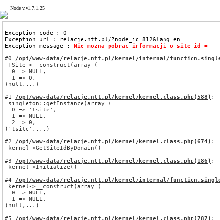
       Node v.v1.7.1.25
An exception was thrown :
Exception code : 0
Exception url : relacje.ntt.pl/?node_id=812&lang=en
Exception message : 
Nie mozna pobrac informacji o site_id = 
#0 
/opt/www-data/relacje.ntt.pl/kernel/internal/function.singl
 TSite->__construct(array (

  0 => NULL,

  1 => 0,

)null,...)
#1 
/opt/www-data/relacje.ntt.pl/kernel/kernel.class.php
(588)
:
 singleton::getInstance(array (

  0 => 'tsite',

  1 => NULL,

  2 => 0,

)'tsite',...)
#2 
/opt/www-data/relacje.ntt.pl/kernel/kernel.class.php
(674)
:
 kernel->GetSiteIdByDomain()
#3 
/opt/www-data/relacje.ntt.pl/kernel/kernel.class.php
(186)
:
 kernel->Initialize()
#4 
/opt/www-data/relacje.ntt.pl/kernel/internal/function.singl
 kernel->__construct(array (

  0 => NULL,

  1 => NULL,

)null,...)
#5 
/opt/www-data/relacje.ntt.pl/kernel/kernel.class.php
(787)
: