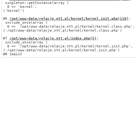
 singleton::getInstance(array (

  0 => 'kernel',

)'kernel')
#6 
/opt/www-data/relacje.ntt.pl/kernel/kernel.init.php
(110)
:
 include_once(array (

  0 => '/opt/www-data/relacje.ntt.pl/kernel/kernel.class.php',

)'/opt/www-data/relacje.ntt.pl/kernel/kernel.class.php')
#7 
/opt/www-data/relacje.ntt.pl/index.php
(5)
:
 include_once(array (

  0 => '/opt/www-data/relacje.ntt.pl/kernel/kernel.init.php',

)'/opt/www-data/relacje.ntt.pl/kernel/kernel.init.php')
#8 {main}